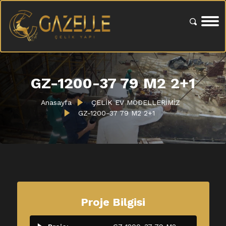
GZ-1200-37 79 M2 2+1
Anasayfa
ÇELİK EV MODELLERİMİZ
GZ-1200-37 79 M2 2+1
Proje Bilgisi